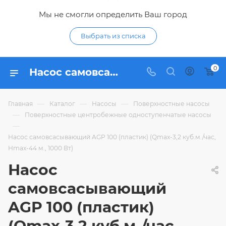
Мы не смогли определить Ваш город
Выбрать из списка
0
Насос самовсасывающий AGP 100 (пластик) (Qmax-3,2 куб.м./час, Hmax-44 м., 1000 Вт) - купить по цене 4 480,38 ₽ в интернет-магазине Гидропромтехника с доставкой в Курске
—
—
—
Главная
Каталог
Насосы
Поверхностные насосы
—
Поверхностные центробежные одноступенчатые насосы
—
Насос самовсасывающий AGP 100 (пластик) (Qmax-3,2 куб.м./час,
Hmax-44 м., 1000 Вт)
Насос
самовсасывающий
AGP 100 (пластик)
(Qmax-3,2 куб.м./час,