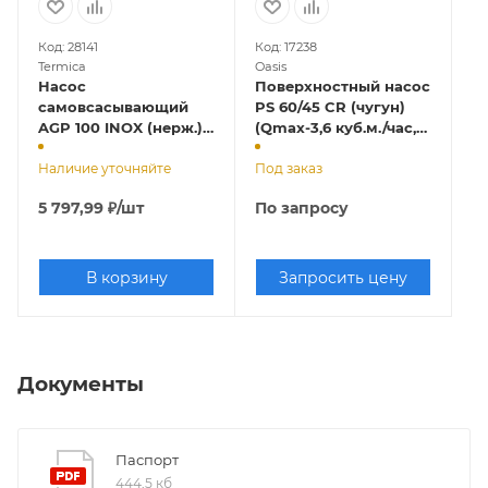
Код: 28141
Код: 17238
Termica
Oasis
Насос
Поверхностный насос
самовсасывающий
PS 60/45 CR (чугун)
AGP 100 INOX (нерж.)
(Qmax-3,6 куб.м./час,
(Qmax-3,2 куб.м./час,
Hmax-45 м., 1000 Вт.),
Hmax-44 м., 1000 Вт)
Наличие уточняйте
с ручкой
Под заказ
5 797,99
₽
/шт
По запросу
В корзину
Запросить цену
Документы
Паспорт
444,5 кб