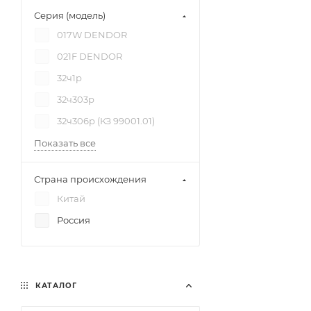
Серия (модель)
017W DENDOR
021F DENDOR
32ч1р
32ч303р
32ч306р (КЗ 99001.01)
Показать все
Страна происхождения
Китай
Россия
КАТАЛОГ