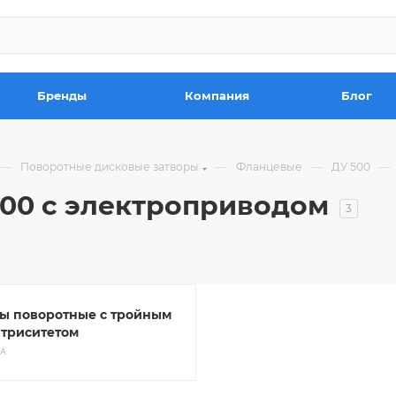
Бренды
Компания
Блог
—
—
—
—
Поворотные дисковые затворы
Фланцевые
ДУ 500
00 с электроприводом
3
ы поворотные с тройным
нтриситетом
РА