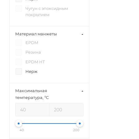
Чугун с эпоксидным
покрытием
Материал манжеты
EPDM
Резина
EPDM HT
Нерж
Максимальная
температура, °C
40
200