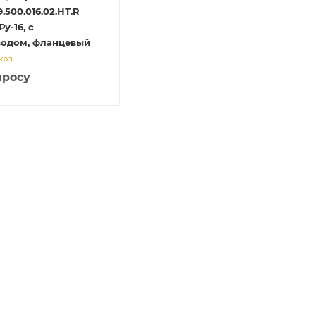
.500.016.02.НТ.R
у-16, с
водом, фланцевый
каз
просу