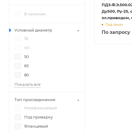
ПДЗ.Ф.Э.500.0
Ду500, Ру-25, 
В наличии
эл.приводом,
Под заказ
Условный диаметр
По запросу
32
40
50
65
80
Показать все
Тип присоединения
Межфланцевый
Под приварку
Фланцевый