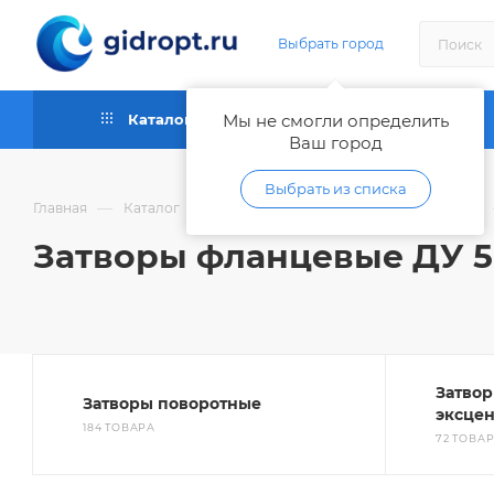
Выбрать город
Каталог
Мы не смогли определить
Как купить
Ваш город
Выбрать из списка
—
—
Главная
Каталог
Запорная и регулирующая арматура
Затворы фланцевые ДУ 5
Затвор
Затворы поворотные
эксце
184 ТОВАРА
72 ТОВА