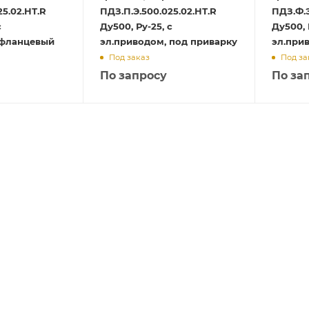
25.02.НТ.R
ПДЗ.П.Э.500.025.02.НТ.R
ПДЗ.Ф.Э
с
Ду500, Ру-25, с
Ду500, Р
 фланцевый
эл.приводом, под приварку
эл.при
Под заказ
Под за
По запросу
По за