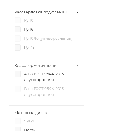
Рассверловка под фланцы
Ру 10
Ру 16
Ру 10/16 (универсальная)
Ру 25
Класс герметичности
А по ГОСТ 9544-2015,
двухсторонняя
В по ГОСТ 9544-2015,
двухсторонняя
Материал диска
Чугун
Нерж