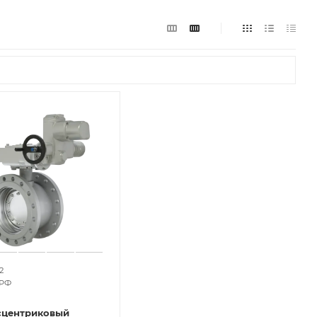
2
 РФ
сцентриковый