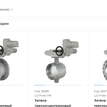
вание)
одом
Код: 36589
Код: 3657
LD Pride РФ
LD Pride
Затвор
Затвор
иковый
трехэксцентриковый
трехэк