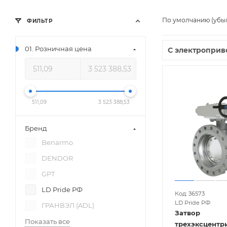
По умолчанию (убы
ФИЛЬТР
01. Розничная цена
С электроприв
511,09
3 523 388,53
Бренд
Benarmo
DENDOR
GPT
LD Pride РФ
Код: 36573
LD Pride РФ
ГРАНВЭЛ (ADL)
Затвор
Показать все
трехэксцентр