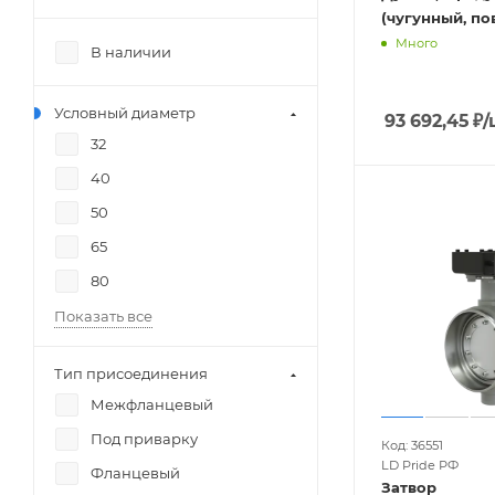
(чугунный, п
Много
В наличии
Условный диаметр
93 692,45
₽
/
32
40
50
65
80
Показать все
Тип присоединения
Межфланцевый
Под приварку
Код: 36551
LD Pride РФ
Фланцевый
Затвор