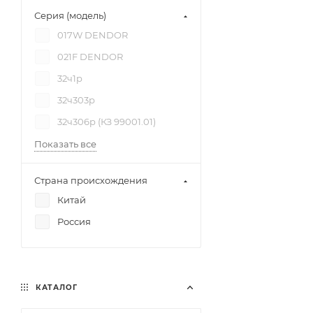
Серия (модель)
017W DENDOR
021F DENDOR
32ч1р
32ч303р
32ч306р (КЗ 99001.01)
Показать все
Страна происхождения
Китай
Россия
КАТАЛОГ