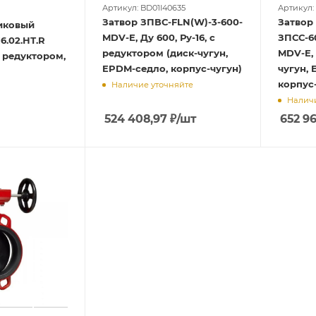
Артикул: BD01I40635
Артикул:
Затвор ЗПВС-FLN(W)-3-600-
Затвор
иковый
MDV-E, Ду 600, Ру-16, с
ЗПСС-60
6.02.НТ.R
редуктором (диск-чугун,
MDV-E, 
с редуктором,
EPDM-седло, корпус-чугун)
чугун, 
корпус-
Наличие уточняйте
Наличи
524 408,97
₽
/шт
652 96