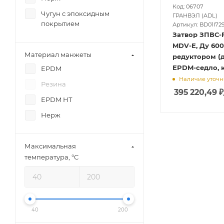
Код: 06707
Чугун с эпоксидным
ГРАНВЭЛ (ADL)
покрытием
Артикул: BD01I72
Затвор ЗПВС-F
MDV-E, Ду 600,
Материал манжеты
редуктором (д
EPDM-седло, к
EPDM
Наличие уточн
Резина
395 220,49
₽
EPDM HT
Нерж
Максимальная
температура, °C
40
200