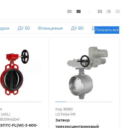
одом
ДУ 50
Фланцевые
ДУ 80
ДУ 300
Показать все
ткой
ДУ 600
ДУ 65 РУ 16
ДУ 125
ДУ 350
00
ДУ 50 РУ 16
ДУ 40
ДУ 800
ДУ 32
ДУ
ДУ 200 РУ 16
Benarmo
EPDM HT
Dendor
94
Код: 36590
 (ADL)
LD Pride РФ
 BD01N42041
Затвор
ЗПТС-FL(W)-3-600-
трехэксцентриковый