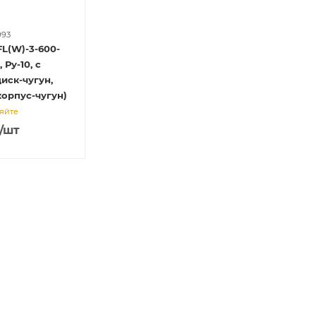
993
L(W)-3-600-
 Ру-10, с
иск-чугун,
орпус-чугун)
яйте
/шт