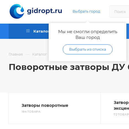
Выбрать город
Каталог
Мы не смогли определить
Как купить
Ваш город
Выбрать из списка
—
—
Главная
Каталог
Запорная и регулирующая арматура
Поворотные затворы ДУ 
Затвор
Затворы поворотные
эксце
184 ТОВАРА
72 ТОВА