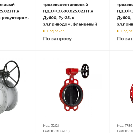
иковый
трехэксцентриковый
трехэк
5.02.НТ.R
ПДЗ.Ф.Э.600.025.02.НТ.R
ПДЗ.Ф.Э
 с редуктором,
Ду600, Ру-25, с
Ду600, Р
эл.приводом, фланцевый
эл.при
Под заказ
Под за
По запросу
По за
Код: 32121
Код: 1789
ГРАНВЭЛ (ADL)
ГРАНВЭЛ