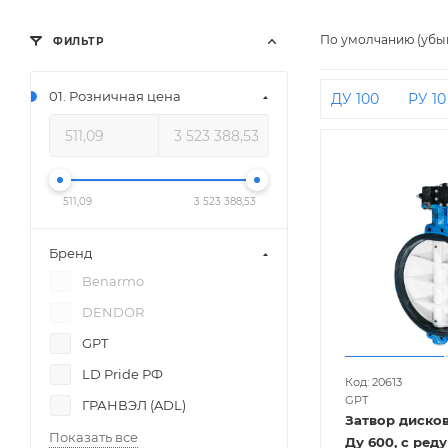
По умолчанию (убы
ФИЛЬТР
01. Розничная цена
ДУ 100
РУ 10
ДУ 65
ДУ 50
С диском из н
300 РУ 16
ДУ
511,09
3 523 388,53
ДУ 200 РУ 10
Бренд
Benarmo
DENDOR
GPT
LD Pride РФ
Код: 20613
GPT
ГРАНВЭЛ (ADL)
Затвор дисков
Показать все
Ду 600, с ред