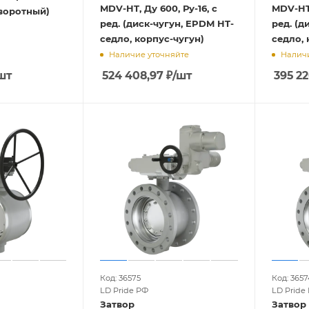
MDV-HT, Ду 600, Ру-16, с
MDV-HT,
оворотный)
ред. (диск-чугун, EPDM HT-
ред. (д
седло, корпус-чугун)
седло, 
Наличие уточняйте
Наличи
шт
524 408,97
₽
/шт
395 2
Код: 36575
Код: 3657
LD Pride РФ
LD Pride
Затвор
Затвор