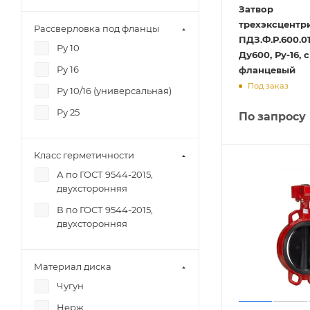
Затвор
трехэксцентр
Рассверловка под фланцы
ПДЗ.Ф.Р.600.01
Ру 10
Ду600, Ру-16, 
Ру 16
фланцевый
Под заказ
Ру 10/16 (универсальная)
Ру 25
По запросу
Класс герметичности
А по ГОСТ 9544-2015,
двухсторонняя
В по ГОСТ 9544-2015,
двухсторонняя
Материал диска
Чугун
Нерж