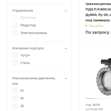
трехэксцентр
ПДЗ.П.Р.600.02
Управление
Ду600, Ру-25,
Рукоятка
под приварку
Редуктор
Под заказ
По запросу
Электропривод
Материал корпуса
Чугун
Сталь
Максимальное давление,
атм
10
16
Код: 36518
25
LD Pride РФ