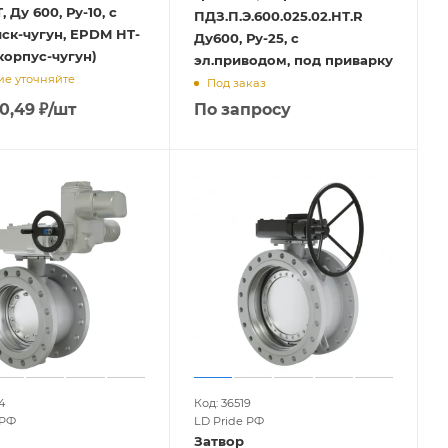
 Ду 600, Ру-10, с
ПДЗ.П.Э.600.025.02.НТ.R
иск-чугун, EPDM HT-
Ду600, Ру-25, с
корпус-чугун)
эл.приводом, под приварку
е уточняйте
Под заказ
20,49
₽
/шт
По запросу
4
Код: 36519
 РФ
LD Pride РФ
Затвор