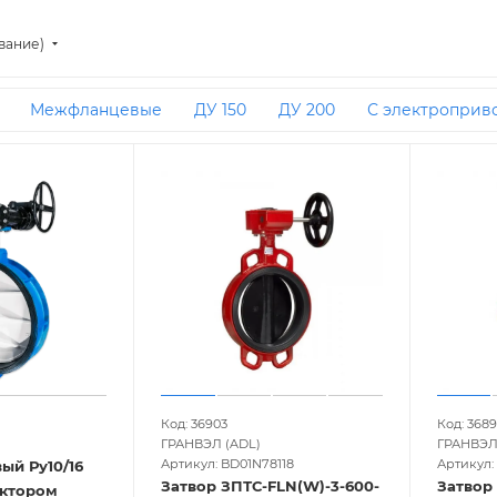
вание)
Межфланцевые
ДУ 150
ДУ 200
С электроприв
0
РУ 16
ДУ 100 РУ 16
ДУ 250
Гранвэл
С рукоя
ержавеющей стали
ДУ 80 РУ 16
С редуктором
ДУ 4
 40 РУ 16
ДУ 150 РУ 16
EPDM
LD Pride
ДУ 450
ДУ 125 РУ 16
ДУ 50 РУ 10
Код: 36903
Код: 368
ГРАНВЭЛ (ADL)
ГРАНВЭЛ
Артикул: BD01N78118
Артикул:
ый Ру10/16
Затвор ЗПТС-FLN(W)-3-600-
Затвор 
уктором