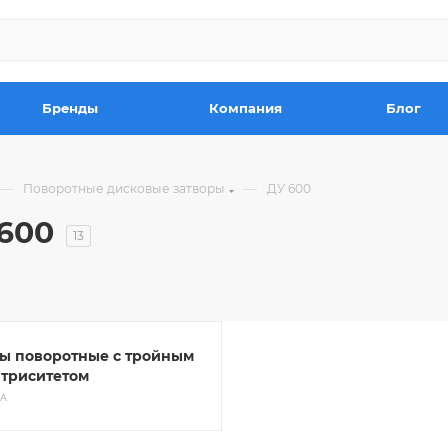
Бренды
Компания
Блог
—
—
Поворотные дисковые затворы
ДУ 600
600
13
ы поворотные с тройным
нтриситетом
РА