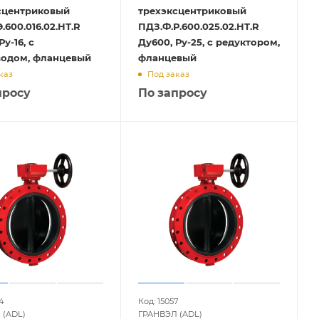
сцентриковый
трехэксцентриковый
.600.016.02.НТ.R
ПДЗ.Ф.Р.600.025.02.НТ.R
у-16, с
Ду600, Ру-25, с редуктором,
водом, фланцевый
фланцевый
каз
Под заказ
просу
По запросу
4
Код: 15057
 (ADL)
ГРАНВЭЛ (ADL)