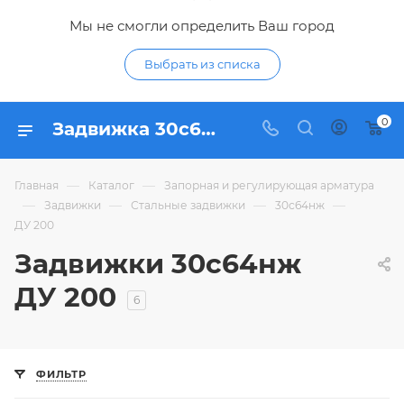
Мы не смогли определить Ваш город
Выбрать из списка
0
Задвижка 30с64нж ДУ 200 - купить задвижку стальную клиновую 30с64нж ДУ200 (DN200) по низким ценам в интернет-магазине Гидропромтехника в Курске
—
—
Главная
Каталог
Запорная и регулирующая арматура
—
—
—
—
Задвижки
Стальные задвижки
30с64нж
ДУ 200
Задвижки 30с64нж
ДУ 200
6
ФИЛЬТР