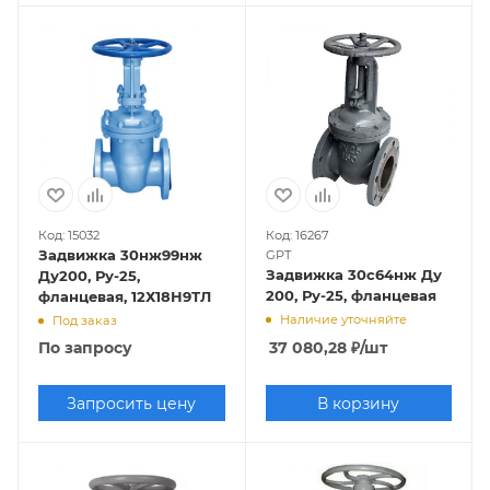
Код: 15032
Код: 16267
Задвижка 30нж99нж
GPT
Задвижка 30с64нж Ду
Ду200, Ру-25,
200, Ру-25, фланцевая
фланцевая, 12Х18Н9ТЛ
Наличие уточняйте
Под заказ
По запросу
37 080,28
₽
/шт
Запросить цену
В корзину