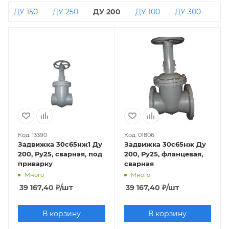
ДУ 150
ДУ 250
ДУ 200
ДУ 100
ДУ 300
Код: 13390
Код: 01806
Задвижка 30с65нж1 Ду
Задвижка 30с65нж Ду
200, Ру25, сварная, под
200, Ру25, фланцевая,
приварку
сварная
Много
Много
39 167,40
₽
/шт
39 167,40
₽
/шт
В корзину
В корзину