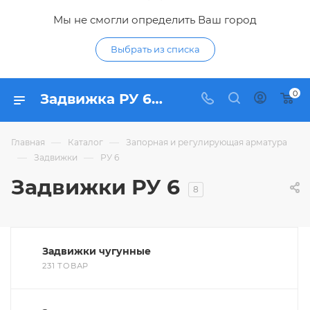
Мы не смогли определить Ваш город
Выбрать из списка
0
Задвижка РУ 6 - купить задвижку РУ6 (PN6) по низким ценам в интернет-магазине Гидропромтехника в Курске
—
—
Главная
Каталог
Запорная и регулирующая арматура
—
—
Задвижки
РУ 6
Задвижки РУ 6
8
Задвижки чугунные
231 ТОВАР