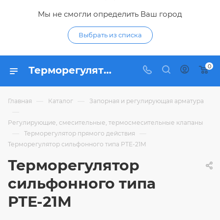
Мы не смогли определить Ваш город
Выбрать из списка
0
Терморегулятор сильфонного типа РТЕ-21М - купить по цене 14 674,97 ₽ в интернет-магазине Гидропромтехника с доставкой в Курске
—
—
Главная
Каталог
Запорная и регулирующая арматура
—
Регулирующие, смесительные, термосмесительные клапаны
—
—
Терморегулятор прямого действия
Терморегулятор сильфонного типа РТЕ-21М
Терморегулятор
сильфонного типа
РТЕ-21М