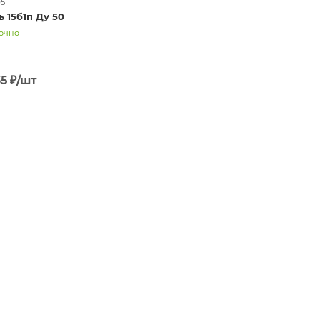
95
 15б1п Ду 50
очно
35
₽
/шт