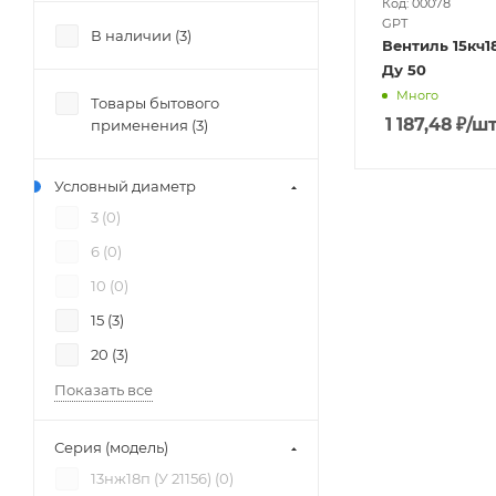
Код: 00078
GPT
В наличии (
3
)
Вентиль 15кч1
Ду 50
Много
Товары бытового
1 187,48
₽
/ш
применения (
3
)
Условный диаметр
3 (
0
)
6 (
0
)
10 (
0
)
15 (
3
)
20 (
3
)
Показать все
Серия (модель)
13нж18п (У 21156) (
0
)