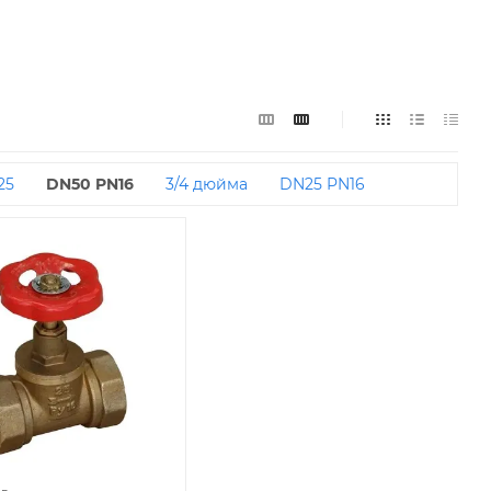
25
DN50 PN16
3/4 дюйма
DN25 PN16