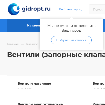
Выбрать город
Каталог
Мы не смогли определить
Как купить
Ваш город
Выбрать из списка
—
—
Главная
Каталог
Запорная и регулирующая арматура
Вентили (запорные клап
Вентили латунные
Венти
42 ТОВАРА
137 ТОВ
Вентили энергетические
Компл