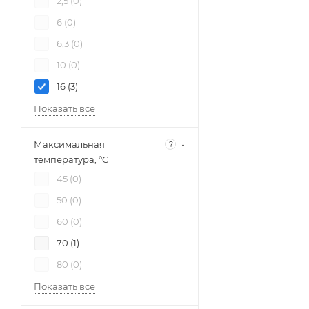
2,5 (
0
)
6 (
0
)
6,3 (
0
)
10 (
0
)
16 (
3
)
Показать все
Максимальная
?
температура, °C
45 (
0
)
50 (
0
)
60 (
0
)
70 (
1
)
80 (
0
)
Показать все