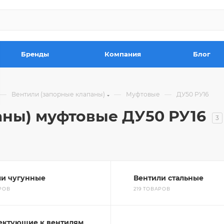
Бренды
Компания
Блог
—
—
—
Вентили (запорные клапаны)
Муфтовые
ДУ50 РУ16
аны) муфтовые ДУ50 РУ16
3
ли чугунные
Вентили стальные
АРОВ
219 ТОВАРОВ
ектующие к вентилям