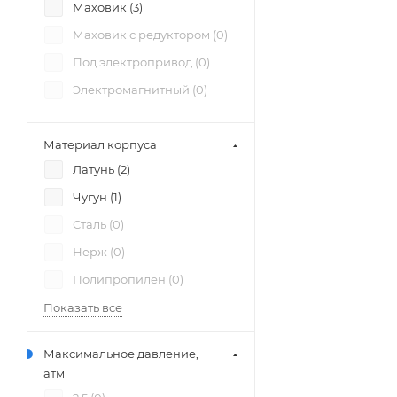
Маховик (
3
)
Маховик с редуктором (
0
)
Под электропривод (
0
)
Электромагнитный (
0
)
Материал корпуса
Латунь (
2
)
Чугун (
1
)
Сталь (
0
)
Нерж (
0
)
Полипропилен (
0
)
Показать все
Максимальное давление,
атм