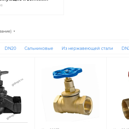
ОВ
вание)
DN20
Сальниковые
Из нержавеющей стали
DN