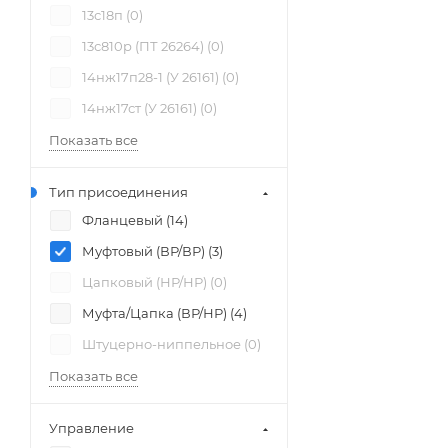
13с18п (
0
)
13с810р (ПТ 26264) (
0
)
14нж17п28-1 (У 26161) (
0
)
14нж17ст (У 26161) (
0
)
Показать все
Тип присоединения
Фланцевый (
14
)
Муфтовый (ВР/ВР) (
3
)
Цапковый (НР/НР) (
0
)
Муфта/Цапка (ВР/НР) (
4
)
Штуцерно-ниппельное (
0
)
Показать все
Управление