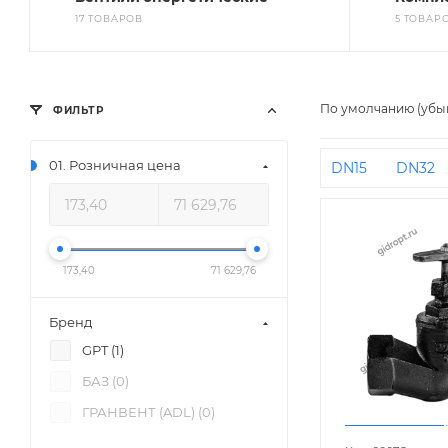
17 ТОВАРОВ
5 ТОВАР
По умолчанию (убы
ФИЛЬТР
01. Розничная цена
DN15
DN32
173,40
71 629,76
Бренд
GPT (
1
)
БАЗ (
0
)
ГРАНВЕНТ (ADL) (
0
)