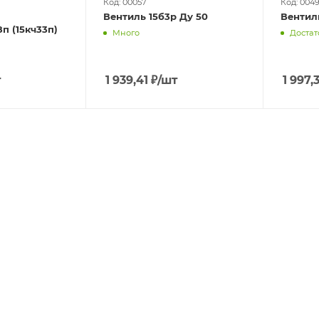
Код: 00057
Код: 004
Вентиль 15б3р Ду 50
Вентиль
8п (15кч33п)
Много
Достат
т
1 939,41
₽
/шт
1 997,