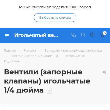
Мы не смогли определить Ваш город
Выбрать из списка
0
Игольчатый вентиль 1/4 дюйма - купить запорные клапаны игольчатые 1/4 дюйма по низким ценам в интернет-магазине Гидропромтехника в Курске
—
—
Главная
Каталог
Запорная и регулирующая арматура
—
—
—
Вентили (запорные клапаны)
Игольчатые
1/4 дюйма
Вентили (запорные
клапаны) игольчатые
1/4 дюйма
2