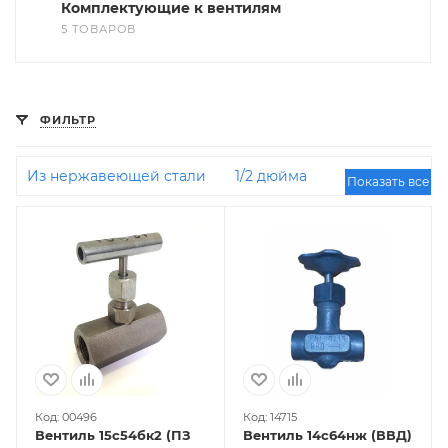
Комплектующие к вентилям
5 ТОВАРОВ
ФИЛЬТР
Из нержавеющей стали
1/2 дюйма
Показать все
Стальные
DN15
Высокого давления
DN15
PN160
1/4 дюйма
3/4 дюйма
Фланцевые
DN20
Муфтовые
Код: 00496
Код: 14715
Вентиль 15с54бк2 (ПЗ
Вентиль 14с64нж (ВВД)