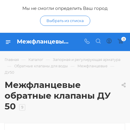
Мы не смогли определить Ваш город
Выбрать из списка
0
Межфланцевые обратные клапаны ДУ 50 - купить межфланцевый обратный клапан ДУ50 (DN 50) по низким ценам в интернет-магазине Гидропромтехника в Курске
—
—
Главная
Каталог
Запорная и регулирующая арматура
—
—
—
Обратные клапаны для воды
Межфланцевые
ДУ50
Межфланцевые
обратные клапаны ДУ
50
9