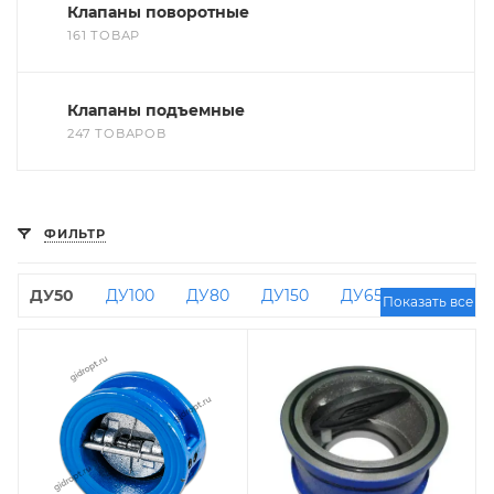
Клапаны поворотные
161 ТОВАР
Клапаны подъемные
247 ТОВАРОВ
ФИЛЬТР
ДУ50
ДУ100
ДУ80
ДУ150
ДУ65
Показать все
Двухстворчатые
ДУ32
ДУ40
ДУ25
ДУ200
ДУ50 РУ16
Тарельчатые
ДУ100
РУ16
Дисковые
ДУ150 РУ10
ДУ125
ДУ200 РУ10
ДУ250
Россия
ДУ80 РУ16
ДУ32 РУ16
РУ100
ДУ150 РУ16
Одностворчатые
ДУ500
ДУ300