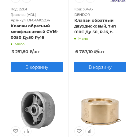
Код: 22131
Код: 30493
Гранлок (ADL)
DENDOR
Клапан обратный
Артикул: DF04A105234
Клапан обратный
двухдисковый, тип
межфланцевый CV16-
010С Ду 50, Р-16, t-
0050 Ду50 Ру16
130оС, чугунные
Мало
створки/EPDM,
Мало
межфланцевый
3 251,50
₽
/шт
6 787,10
₽
/шт
В корзину
В корзину