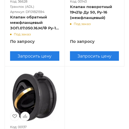
Код: 36628
Код: 00143
Клапан поворотный
Гранлок (ADL)
Артикул: DF01B21594
19ч21р Ду 50, Ру-16
Клапан обратный
(межфланцевый)
межфланцевый
Под заказ
ЗОП.07.050.16.М/Ф Ру-16,
Т-110 (нерж.)
Под заказ
По запросу
По запросу
Запросить цену
Запросить цену
Код: 00137