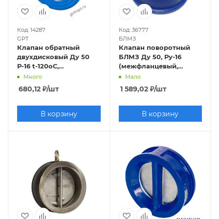
Код: 14287
Код: 36777
GPT
БЛМЗ
Клапан обратный
Клапан поворотный
двухдисковый Ду 50
БЛМЗ Ду 50, Ру-16
Р-16 t-120оС,
(межфланцевый,
межфланцевый
чугунный)
Много
Мало
680,12
₽
/шт
1 589,02
₽
/шт
В корзину
В корзину