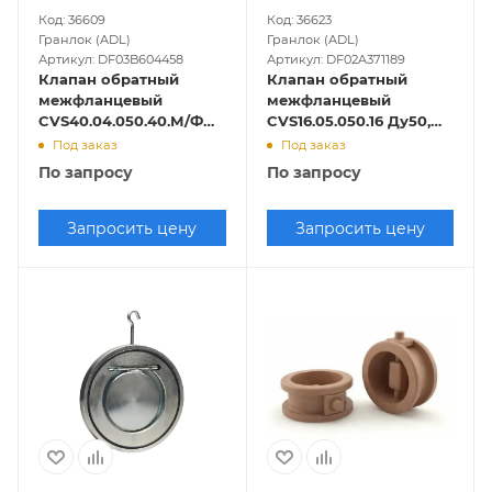
Код: 36609
Код: 36623
Гранлок (ADL)
Гранлок (ADL)
Артикул: DF03B604458
Артикул: DF02A371189
Клапан обратный
Клапан обратный
межфланцевый
межфланцевый
CVS40.04.050.40.М/Ф
CVS16.05.050.16 Ду50,
Ду50, Ру-40, Т-300
Ру-16, Т-250
Под заказ
Под заказ
(нерж.)
(бронзовый)
По запросу
По запросу
Запросить цену
Запросить цену