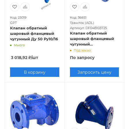
Код: 23019
Код: 36651
GPT
Гранлок (ADL)
Клапан обратный
Артикул: DF04B103725
Клапан обратный
шаровый фланцевый
шаровый фланцевый
чугунный Ду 50 Ру10/16
чугунный
Много
RD12.02.050.16.Ф/Ф
Под заказ
Ду50, Ру-16, Т-70
3 018,92
₽
/шт
По запросу
В корзину
Запросить цену