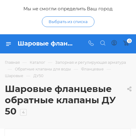
Мы не смогли определить Ваш город
Выбрать из списка
0
Шаровые фланцевые обратные клапаны ДУ 50 - купить шаровый фланцевый обратный клапан ДУ50 (DN 50) по низким ценам в интернет-магазине Гидропромтехника в Курске
—
—
Главная
Каталог
Запорная и регулирующая арматура
—
—
—
Обратные клапаны для воды
Фланцевые
—
Шаровые
ДУ50
Шаровые фланцевые
обратные клапаны ДУ
50
4