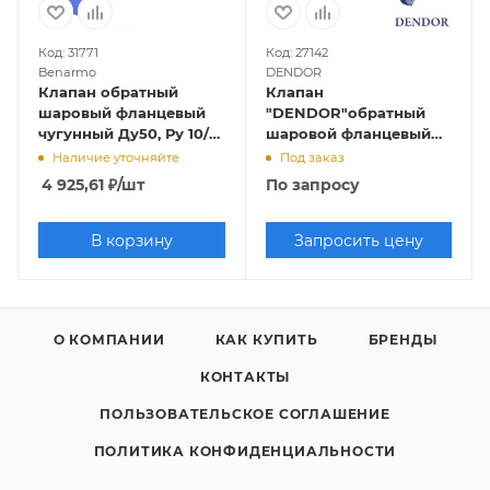
Код: 31771
Код: 27142
Benarmo
DENDOR
Клапан обратный
Клапан
шаровый фланцевый
"DENDOR"обратный
чугунный Ду50, Ру 10/16
шаровой фланцевый
(шар вулканизирован
Ду50 тип 012F
Наличие уточняйте
Под заказ
NBR)
4 925,61
₽
/шт
По запросу
В корзину
Запросить цену
О КОМПАНИИ
КАК КУПИТЬ
БРЕНДЫ
КОНТАКТЫ
ПОЛЬЗОВАТЕЛЬСКОЕ СОГЛАШЕНИЕ
ПОЛИТИКА КОНФИДЕНЦИАЛЬНОСТИ