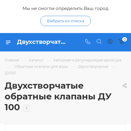
Мы не смогли определить Ваш город
Выбрать из списка
0
Двухстворчатые обратные клапаны ДУ 100 - купить двухстворчатый обратный клапан ДУ100 (DN 100) по низким ценам в интернет-магазине Гидропромтехника в Курске
—
—
Главная
Каталог
Запорная и регулирующая арматура
—
—
—
Обратные клапаны для воды
Двухстворчатые
ДУ100
Двухстворчатые
обратные клапаны ДУ
100
3