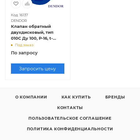
Код: 16137
DENDOR
Клапан обратный
двухдисковый, тип
010С Ду 100, Р-16, t-
130оС, чугунные
Под заказ
створки/EPDM,
По запросу
межфланцевый
Запросить цену
О КОМПАНИИ
КАК КУПИТЬ
БРЕНДЫ
КОНТАКТЫ
ПОЛЬЗОВАТЕЛЬСКОЕ СОГЛАШЕНИЕ
ПОЛИТИКА КОНФИДЕНЦИАЛЬНОСТИ