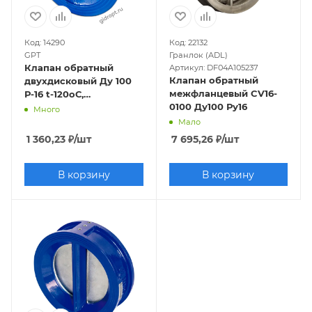
Код: 14290
Код: 22132
GPT
Гранлок (ADL)
Клапан обратный
Артикул: DF04A105237
Клапан обратный
двухдисковый Ду 100
межфланцевый CV16-
Р-16 t-120оС,
0100 Ду100 Ру16
межфланцевый
Много
Мало
1 360,23
₽
/шт
7 695,26
₽
/шт
В корзину
В корзину