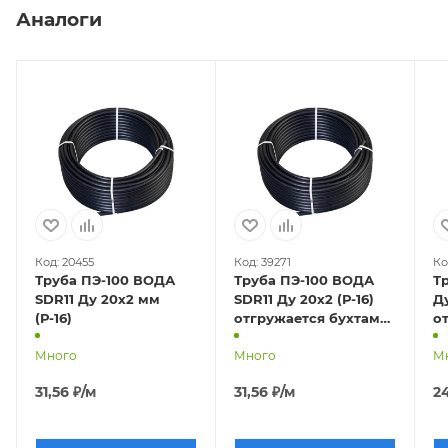
Аналоги
Код: 20455
Код: 39271
Ко
Труба ПЭ-100 ВОДА
Труба ПЭ-100 ВОДА
Т
SDR11 Ду 20х2 мм
SDR11 Ду 20х2 (Р-16)
Ду 
(Р-16)
отгружается бухтами
о
по 200м
п
Много
Много
М
31,56
₽
/м
31,56
₽
/м
24