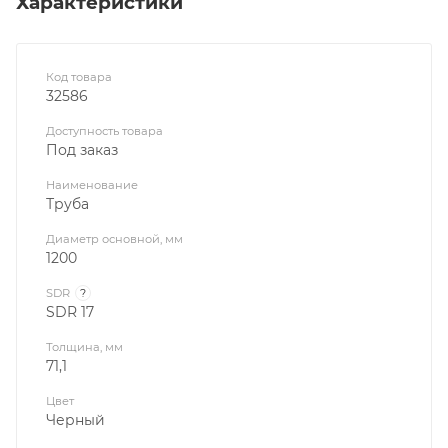
Характеристики
Код товара
32586
Доступность товара
Под заказ
Наименование
Труба
Диаметр основной, мм
1200
SDR
?
SDR 17
Толщина, мм
71,1
Цвет
Черный