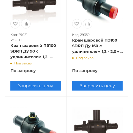
Код: 29021
Код: 29339
Кран шаровой ПЭ100
ROFITT
Кран шаровый ПЭ100
SDR11 Ду 160 с
SDR11 Ду 90 с
удлинителем 1,2 - 2,0м,
удлиннителем 1,2 -
SDR 11,
Под заказ
2,0м, SDR 11, ROFITT
EUROSTANDARD/FOX
Под заказ
По запросу
По запросу
Запросить цену
Запросить цену