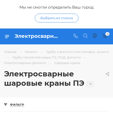
Мы не смогли определить Ваш город
Выбрать из списка
0
Электросварные шаровые краны ПЭ - купить шаровый кран подземный из полиэтилена по низким ценам в интернет-магазине Гидропромтехника в Курске
—
—
Главная
Каталог
Трубы и фитинги пластиковые, шланги
—
—
Трубы полиэтиленовые ПЭ, ПНД, фитинги
—
Электросварные фитинги
Шаровые краны
Электросварные
шаровые краны ПЭ
16
ФИЛЬТР