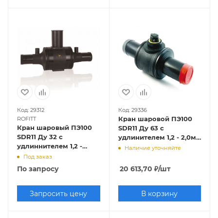
Код: 29312
Код: 29336
Кран шаровой ПЭ100
ROFITT
Кран шаровый ПЭ100
SDR11 Ду 63 с
SDR11 Ду 32 с
удлинителем 1,2 - 2,0м,
удлиннителем 1,2 -
SDR 11,
Наличие уточняйте
2,0м, SDR 11, ROFITT
EUROSTANDARD/FOX
Под заказ
По запросу
20 613,70
₽
/шт
Запросить цену
В корзину