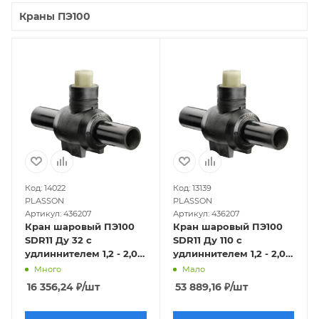
Краны ПЭ100
Код: 14022
Код: 13139
PLASSON
PLASSON
Артикул: 436207
Артикул: 436207
Кран шаровый ПЭ100
Кран шаровый ПЭ100
SDR11 Ду 32 с
SDR11 Ду 110 с
удлиннителем 1,2 - 2,0
удлиннителем 1,2 - 2,0
м Plasson
м Plasson
Много
Мало
16 356,24
₽
/шт
53 889,16
₽
/шт