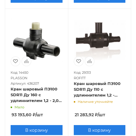
Код: 14450
Код: 29313
PLASSON
ROFITT
Кран шаровый ПЭ100
Артикул: 436207
Кран шаровый ПЭ100
SDR11 Ду 110 с
SDR11 Ду 160 с
удлиннителем 1,2 -
удлиннителем 1,2 - 2,0
2,0м, SDR 11, ROFITT
Наличие уточняйте
м Plasson
Мало
93 193,60
₽
/шт
21 283,92
₽
/шт
В корзину
В корзину