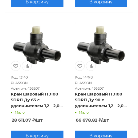
В корзину
В корзину
Код: 13140
Код: 14478
PLASSON
PLASSON
Артикул: 436207
Артикул: 436207
Кран шаровый ПЭ100
Кран шаровый ПЭ100
SDR11 Ду 63 с
SDR11 Ду 90 с
удлиннителем 1,2 - 2,0
удлиннителем 1,2 - 2,0
м Plasson
м Plasson
Мало
Мало
28 611,07
₽
/шт
66 678,82
₽
/шт
В корзину
В корзину