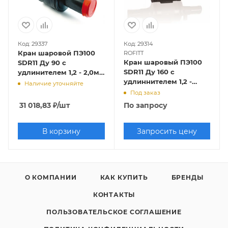
Код: 29337
Код: 29314
Кран шаровой ПЭ100
ROFITT
Кран шаровый ПЭ100
SDR11 Ду 90 с
SDR11 Ду 160 с
удлинителем 1,2 - 2,0м,
удлиннителем 1,2 -
SDR 11,
Наличие уточняйте
2,0м, SDR 11, ROFITT
EUROSTANDARD/FOX
Под заказ
31 018,83
₽
/шт
По запросу
В корзину
Запросить цену
О КОМПАНИИ
КАК КУПИТЬ
БРЕНДЫ
КОНТАКТЫ
ПОЛЬЗОВАТЕЛЬСКОЕ СОГЛАШЕНИЕ