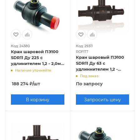
Код: 24380
Код: 29311
Кран шаровой ПЭ100
ROFITT
Кран шаровый ПЭ100
SDR11 Ду 225 с
SDR11 Ду 63 с
удлинителем 1,2 - 2,0м,
удлиннителем 1,2 -
SDR 11,
Наличие уточняйте
2,0м, SDR 11, ROFITT
EUROSTANDARD/FOX
Под заказ
188 274
₽
/шт
По запросу
В корзину
Запросить цену