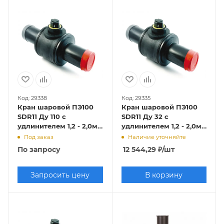
Код: 29338
Код: 29335
Кран шаровой ПЭ100
Кран шаровой ПЭ100
SDR11 Ду 110 с
SDR11 Ду 32 с
удлинителем 1,2 - 2,0м,
удлинителем 1,2 - 2,0м,
SDR 11,
SDR 11,
Под заказ
Наличие уточняйте
EUROSTANDARD/FOX
EUROSTANDARD/FOX
По запросу
12 544,29
₽
/шт
Запросить цену
В корзину