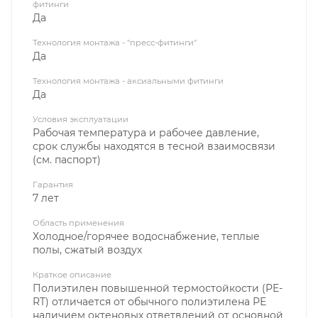
фитинги
Да
Технология монтажа - "пресс-фитинги"
Да
Технология монтажа - аксиальными фитинги
Да
Условия эксплуатации
Рабочая температура и рабочее давление,
срок службы находятся в тесной взаимосвязи
(см. паспорт)
Гарантия
7 лет
Область применения
Холодное/горячее водоснабжение, теплые
полы, сжатый воздух
Краткое описание
Полиэтилен повышенной термостойкости (PE-
RT) отличается от обычного полиэтилена РЕ
наличием октеновых ответвлений от основной