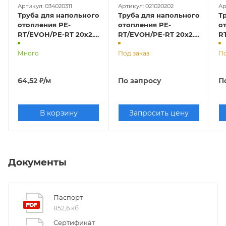
Артикул: 034020311
Артикул: 021020202
Ар
Труба для напольного
Труба для напольного
Т
отопления PE-
отопления PE-
о
RT/EVOH/PE-RT 20х2.0
RT/EVOH/PE-RT 20х2.0
R
серая-перламутровая
золотая TEBO (бухта
о
ALTSTREAM (бухта
Много
100м)
Под заказ
(б
По
100м)
64,52
₽
/м
По запросу
П
В корзину
Запросить цену
Документы
Паспорт
852,6 кб
Сертификат