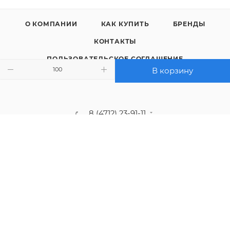
О КОМПАНИИ
КАК КУПИТЬ
БРЕНДЫ
КОНТАКТЫ
ПОЛЬЗОВАТЕЛЬСКОЕ СОГЛАШЕНИЕ
В корзину
ПОЛИТИКА КОНФИДЕНЦИАЛЬНОСТИ
8 (4712) 23-91-11
call@gidropt.ru
Курск, ул. Энгельса, 171б
Подписаться на рассылку
СОГЛАШЕНИЕ НА ОБРАБОТКУ ПЕРСОНАЛЬНЫХ ДАННЫХ