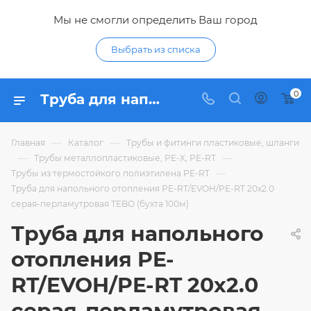
Мы не смогли определить Ваш город
Выбрать из списка
0
Труба для напольного отопления PE-RT/EVOH/PE-RT 20х2.0 серая-перламутровая TEBO (бухта 100м) - купить по цене 64,52 ₽ в интернет-магазине Гидропромтехника с доставкой в Курске
—
—
Главная
Каталог
Трубы и фитинги пластиковые, шланги
—
—
Трубы металлопластиковые, PE-X, PE-RT
—
Трубы из термостойкого полиэтилена PE-RT
Труба для напольного отопления PE-RT/EVOH/PE-RT 20х2.0
серая-перламутровая TEBO (бухта 100м)
Труба для напольного
отопления PE-
RT/EVOH/PE-RT 20х2.0
серая-перламутровая