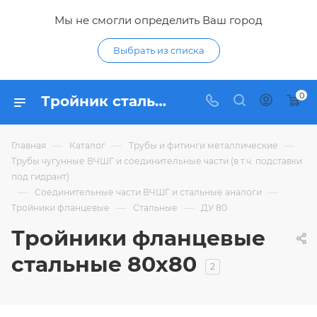
Мы не смогли определить Ваш город
Выбрать из списка
0
Тройник стальной фланцевый 80х80 - купить тройники ТФ стальные ДУ 80 (ДУ80) по низким цена в Курске в интерне-магазине Гидропромтехника
—
—
—
Главная
Каталог
Трубы и фитинги металлические
Трубы чугунные ВЧШГ и соединительные части (в т.ч. подставки
под гидрант)
—
—
Соединительные части ВЧШГ и стальные аналоги
—
—
Тройники фланцевые
Стальные
ДУ 80
Тройники фланцевые
стальные 80х80
2