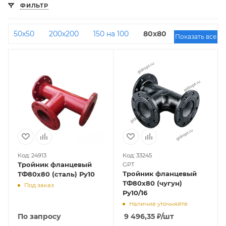
ФИЛЬТР
50х50
200х200
150 на 100
80х80
300 на
Показать все
80
200 на 100
Код: 24913
Код: 33245
Тройник фланцевый
GPT
Тройник фланцевый
ТФ80х80 (сталь) Ру10
ТФ80х80 (чугун)
Под заказ
Ру10/16
Наличие уточняйте
По запросу
9 496,35
₽
/шт