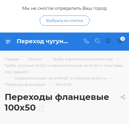
Мы не смогли определить Ваш город
Выбрать из списка
0
Переход чугунный фланцевый ХФ 100х50 - купить переходы из чугуна ВЧШГ ДУ 100 на 50 по низким ценам в Курске в интерне-магазине Гидропромтехника
—
—
—
Главная
Каталог
Трубы и фитинги металлические
Трубы чугунные ВЧШГ и соединительные части (в т.ч. подставки
под гидрант)
—
—
Соединительные части ВЧШГ и стальные аналоги
—
Переходы фланцевые
100 на 50
Переходы фланцевые
100х50
1