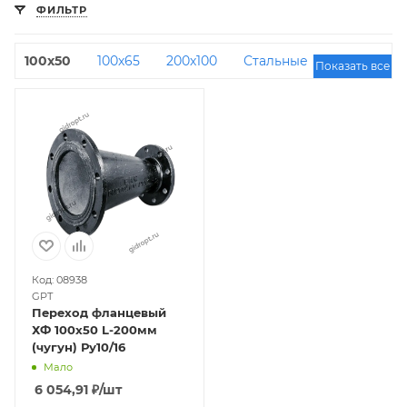
ФИЛЬТР
100х50
100х65
200х100
Стальные
С ЦПП
Показать все
покрытием
150х100
80х65
100х80
300х200
300х150
250х100
200х150
300х250
65х50
250х150
250х200
80х50
Код: 08938
GPT
Переход фланцевый
ХФ 100х50 L-200мм
(чугун) Ру10/16
Мало
6 054,91
₽
/шт