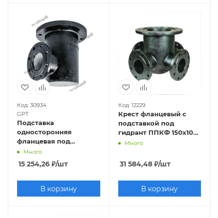
Код: 30934
Код: 12229
Крест фланцевый с
GPT
Подставка
подставкой под
односторонняя
гидрант ППКФ 150х100
фланцевая под
(чугун) Ру10/16
Много
гидрант ППФО-150
Много
(чугун) Ру10/16
15 254,26
₽
/шт
31 584,48
₽
/шт
В корзину
В корзину