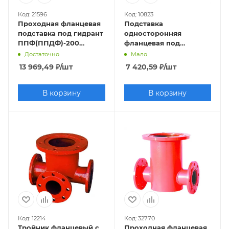
Код: 21596
Код: 10823
Проходная фланцевая
Подставка
подставка под гидрант
односторонняя
ППФ(ППДФ)-200
фланцевая под
(сталь) Ру10
гидрант ППФО-100
Достаточно
Мало
(сталь) Ру10
13 969,49
₽
/шт
7 420,59
₽
/шт
В корзину
В корзину
Код: 12214
Код: 32770
Тройник фланцевый с
Проходная фланцевая