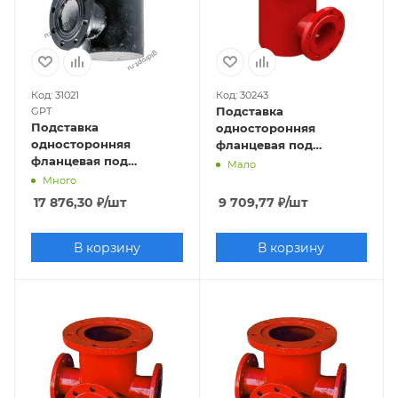
Код: 31021
Код: 30243
Подставка
GPT
Подставка
односторонняя
односторонняя
фланцевая под
фланцевая под
гидрант ППФО-150
Мало
гидрант ППФО-200
(сталь) Ру10
Много
(чугун) Ру10
17 876,30
₽
/шт
9 709,77
₽
/шт
В корзину
В корзину