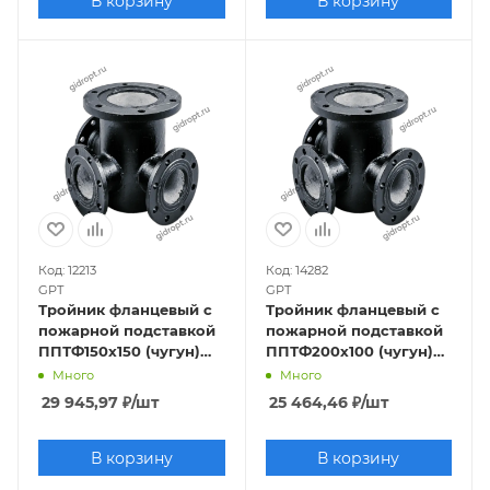
В корзину
В корзину
Код: 12213
Код: 14282
GPT
GPT
Тройник фланцевый с
Тройник фланцевый с
пожарной подставкой
пожарной подставкой
ППТФ150х150 (чугун)
ППТФ200х100 (чугун)
Ру10/16
Ру10
Много
Много
29 945,97
₽
/шт
25 464,46
₽
/шт
В корзину
В корзину