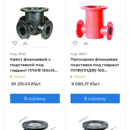
Код: 10153
Код: 09611
Крест фланцевый с
Проходная фланцевая
подставкой под
подставка под гидрант
гидрант ППКФ 150х150
ППФ(ППДФ)-100
(чугун) Ру10/16
(сталь) Ру10
Много
Много
30 251,03
₽
/шт
9 080,17
₽
/шт
В корзину
В корзину