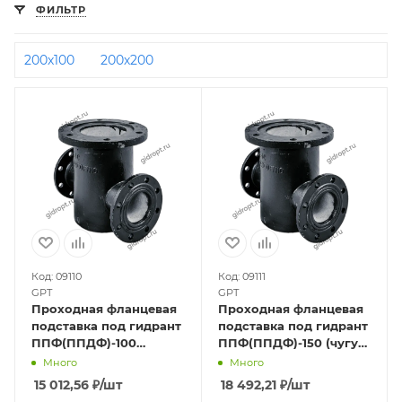
ФИЛЬТР
200х100
200х200
Код: 09110
Код: 09111
GPT
GPT
Проходная фланцевая
Проходная фланцевая
подставка под гидрант
подставка под гидрант
ППФ(ППДФ)-100
ППФ(ППДФ)-150 (чугун)
(чугун) Ру10/16
Ру10/16
Много
Много
15 012,56
₽
/шт
18 492,21
₽
/шт