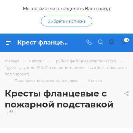
Мы не смогли определить Ваш город
Выбрать из списка
0
Крест фланцевый с пожарной подставкой ППКФ - купить крестовины под пожарный гидрант ПГ по низким ценам в Курске в интерне-магазине Гидропромтехника
—
—
—
Главная
Каталог
Трубы и фитинги металлические
Трубы чугунные ВЧШГ и соединительные части (в т.ч. подставки
под гидрант)
—
—
Подставки пожарные фланцевые
Кресты
Кресты фланцевые с
пожарной подставкой
56