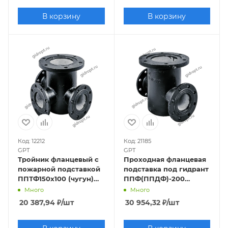
В корзину
В корзину
Код: 12212
Код: 21185
GPT
GPT
Тройник фланцевый с
Проходная фланцевая
пожарной подставкой
подставка под гидрант
ППТФ150х100 (чугун)
ППФ(ППДФ)-200
Ру10/16
(чугун) Ру10
Много
Много
20 387,94
₽
/шт
30 954,32
₽
/шт