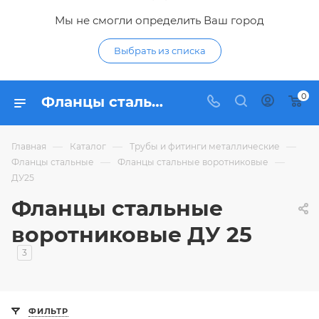
Мы не смогли определить Ваш город
Выбрать из списка
0
Фланцы стальные воротниковые ДУ25 - купить воротниковый фланец из стали ДУ 25 мм по низким ценам в интернет-магазине Гидропромтехника в Курске
—
—
—
Главная
Каталог
Трубы и фитинги металлические
—
—
Фланцы стальные
Фланцы стальные воротниковые
ДУ25
Фланцы стальные
воротниковые ДУ 25
3
ФИЛЬТР