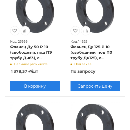
Код: 23998
Код: 14825
Фланец Ду 50 Р-10
Фланец Ду 125 Р-10
(свободный, под ПЭ
(свободный, под ПЭ
трубу Дн63), с
трубу Дн125), с
полимерным
полимерным
Наличие уточняйте
Под заказ
покрытием
покрытием
1 378,37
₽
/шт
По запросу
В корзину
Запросить цену