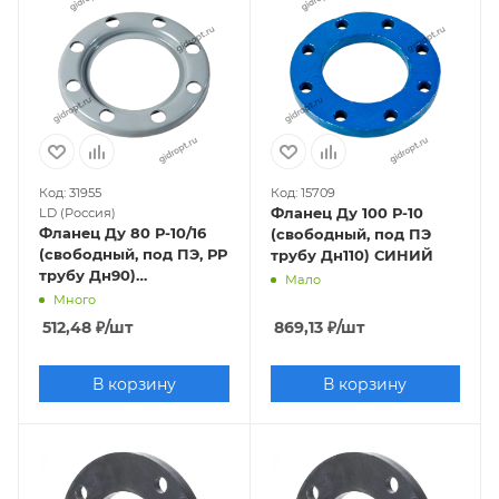
Код: 31955
Код: 15709
Фланец Ду 100 Р-10
LD (Россия)
Фланец Ду 80 Р-10/16
(свободный, под ПЭ
(свободный, под ПЭ, РР
трубу Дн110) СИНИЙ
трубу Дн90)
Мало
штампованный,
Много
оцинкованный
512,48
₽
/шт
869,13
₽
/шт
В корзину
В корзину