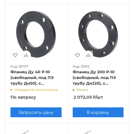
Код: 35707
Код: 35912
Фланец Ду 40 Р-10
Фланец Ду 200 Р-10
(свободный, под ПЭ
(свободный, под ПЭ
трубу Дн50), с
трубу Дн225), с
полимерным
полимерным
Ожидается поступление
Много
покрытием
покрытием
По запросу
2 072,05
₽
/шт
Запросить цену
В корзину