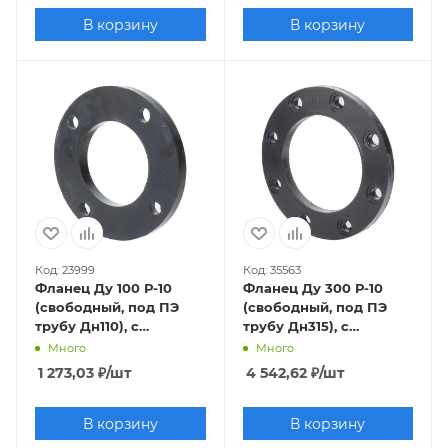
В корзину
В корзину
Код: 23999
Код: 35563
Фланец Ду 100 Р-10
Фланец Ду 300 Р-10
(свободный, под ПЭ
(свободный, под ПЭ
трубу Дн110), с
трубу Дн315), с
полимерным
полимерным
Много
Много
покрытием
покрытием
1 273,03
₽
/шт
4 542,62
₽
/шт
В корзину
В корзину