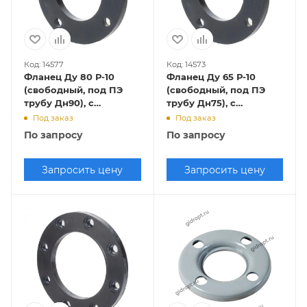
Код: 14577
Код: 14573
Фланец Ду 80 Р-10
Фланец Ду 65 Р-10
(свободный, под ПЭ
(свободный, под ПЭ
трубу Дн90), с
трубу Дн75), с
полимерным
полимерным
Под заказ
Под заказ
покрытием
покрытием
По запросу
По запросу
Запросить цену
Запросить цену