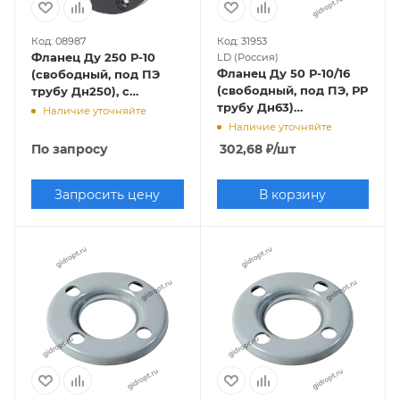
Код: 08987
Код: 31953
Фланец Ду 250 Р-10
LD (Россия)
Фланец Ду 50 Р-10/16
(свободный, под ПЭ
(свободный, под ПЭ, РР
трубу Дн250), с
трубу Дн63)
полимерным
Наличие уточняйте
штампованный,
покрытием
Наличие уточняйте
оцинкованный
По запросу
302,68
₽
/шт
Запросить цену
В корзину