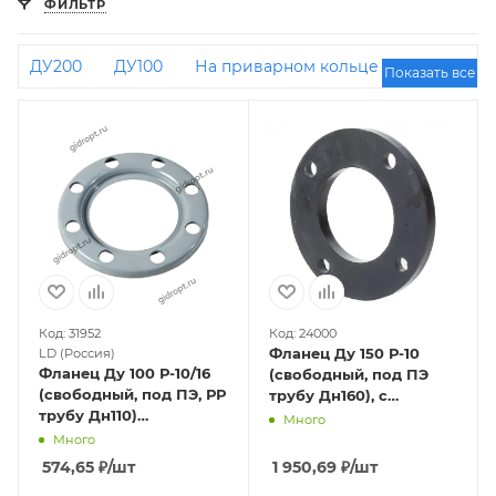
ФИЛЬТР
ДУ200
ДУ100
На приварном кольце
Показать все
Оцинкованные
Код: 31952
Код: 24000
Фланец Ду 150 Р-10
LD (Россия)
Фланец Ду 100 Р-10/16
(свободный, под ПЭ
(свободный, под ПЭ, РР
трубу Дн160), с
трубу Дн110)
полимерным
Много
штампованный,
покрытием
Много
оцинкованный
574,65
₽
/шт
1 950,69
₽
/шт