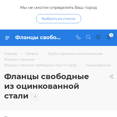
Мы не смогли определить Ваш город
Выбрать из списка
0
Фланцы свободные из оцинкованной стали - купить стальной оцинкованный фланец для ПЭ труб по низким ценам в интернет-магазине Гидропромтехника в Курске
—
—
—
Главная
Каталог
Трубы и фитинги металлические
—
Фланцы стальные
—
Фланцы стальные свободные под ПЭ трубу
Оцинкованные
Фланцы свободные
из оцинкованной
стали
16