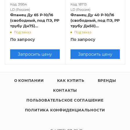
Код: 31954
Код: 18713
LD (Россия)
LD (Россия)
Фланец Ду 65 Р-10/16
Фланец Ду 40 Р-10/16
(свободный, под ПЭ, РР
(свободный, под ПЭ, РР
трубу Дн75)
трубу Дн50)
штампованный,
штампованный,
Под заказ
Под заказ
оцинкованный
оцинкованный
По запросу
По запросу
Запросить цену
Запросить цену
О КОМПАНИИ
КАК КУПИТЬ
БРЕНДЫ
КОНТАКТЫ
ПОЛЬЗОВАТЕЛЬСКОЕ СОГЛАШЕНИЕ
ПОЛИТИКА КОНФИДЕНЦИАЛЬНОСТИ