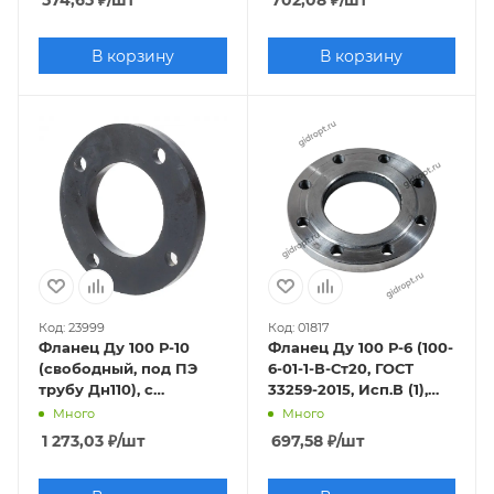
574,65
₽
/шт
702,08
₽
/шт
В корзину
В корзину
Код: 23999
Код: 01817
Фланец Ду 100 Р-10
Фланец Ду 100 Р-6 (100-
(свободный, под ПЭ
6-01-1-В-Ст20, ГОСТ
трубу Дн110), с
33259-2015, Исп.В (1),
полимерным
Ряд 1)
Много
Много
покрытием
1 273,03
₽
/шт
697,58
₽
/шт