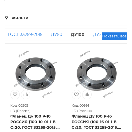
ФИЛЬТР
ГОСТ 33259-2015
ДУ50
ДУ100
ДУ25
Показать все
ДУ150
ДУ200
ДУ80
ДУ65
ДУ200 РУ16
ДУ40
ДУ125
ДУ300
ДУ32
ДУ20
ДУ50
РУ16
ДУ100 РУ16
ДУ400
ДУ20 РУ16
ДУ250
ДУ600
ДУ15
ДУ350
ДУ25 РУ16
Оцинкованные
ДУ1200
ДУ450
ДУ150
РУ16
ДУ300 РУ16
ДУ50 РУ10
ДУ100 РУ10
ДУ80 РУ10
ДУ900
ДУ200 РУ10
ДУ150
РУ10
ДУ100 РУ25
ДУ500
ДУ1200 РУ10
Код: 00205
Код: 00991
ДУ80 РУ16
Ответные
ДУ65 РУ16
ДУ800
LD (Россия)
LD (Россия)
Фланец Ду 100 Р-10
Фланец Ду 100 Р-16
ДУ400 РУ16
ДУ150 РУ6
ДУ700
ДУ250
РОССИЯ (100-10-01-1-В-
РОССИЯ (100-16-01-1-В-
РУ16
ДУ600 РУ16
РУ25
ДУ80 РУ25
Ст20, ГОСТ 33259-2015,
Ст20, ГОСТ 33259-2015,