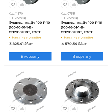
Код: 11870
Код: 07531
LD (Россия)
LD (Россия)
Фланец нж. Ду 100 Р-10
Фланец нж. Ду 100 Р-16
(100-10-01-1-В-
(100-16-01-1-В-
Ст12Х18Н10Т, ГОСТ
Ст12Х18Н10Т, ГОСТ
33259-2015, Исп.В (1),
33259-2015, Исп.В (1),
Наличие уточняйте
Наличие уточняйте
Ряд 1)
Ряд 1)
3 825,41
₽
/шт
4 570,54
₽
/шт
В корзину
В корзину