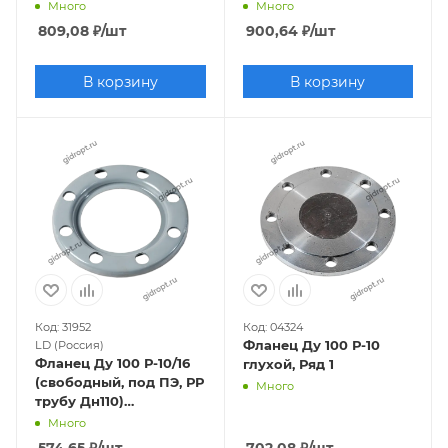
Исп.В (1), Ряд 1)
Исп.В (1), Ряд 1)
Много
Много
809,08
₽
/шт
900,64
₽
/шт
В корзину
В корзину
Код: 31952
Код: 04324
Фланец Ду 100 Р-10
LD (Россия)
Фланец Ду 100 Р-10/16
глухой, Ряд 1
(свободный, под ПЭ, РР
Много
трубу Дн110)
штампованный,
Много
оцинкованный