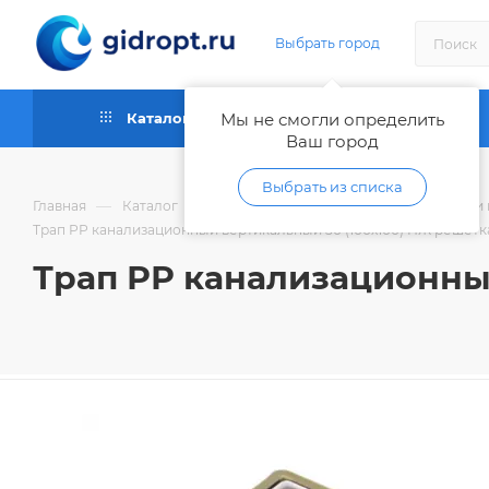
Выбрать город
Каталог
Мы не смогли определить
Как купить
Ваш город
Выбрать из списка
—
—
Главная
Каталог
Трубы и фитинги для водоотведения и 
Трап РР канализационный вертикальный 50 (100х100) НЖ решетк
Трап РР канализационны