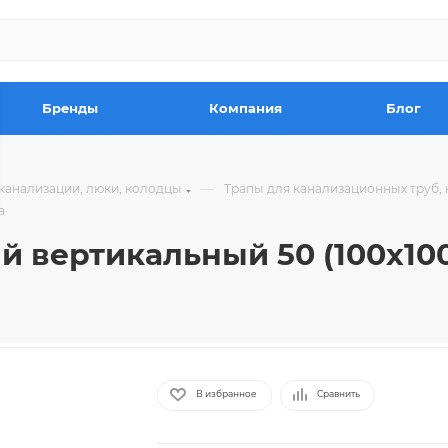
Бренды
Компания
Блог
—
канализации, люки, колодцы
Трапы для канализационных труб
а
й вертикальный 50 (100х10
В избранное
Сравнить