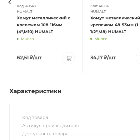
Код: 40340
Код: 40336
HUMALT
HUMALT
Хомут металлический с
Хомут металлический
крепежом 108-116мм
крепежом 48-53мм (1
(4",М10) HUMALT
1/2",М8) HUMALT
Много
Много
62,51
₽
/шт
34,17
₽
/шт
Характеристики
Код товара
Артикул производителя
Доступность товара