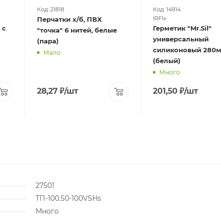
Код: 21818
Код: 14914
IRFIx
Перчатки х/б, ПВХ
 с
Герметик "Mr.Sil"
"точка" 6 нитей, белые
универсальный
(пара)
силиконовый 280м
Мало
(белый)
Много
28,27
₽
/шт
201,50
₽
/шт
27501
ТП-100.50-100VSHs
Много