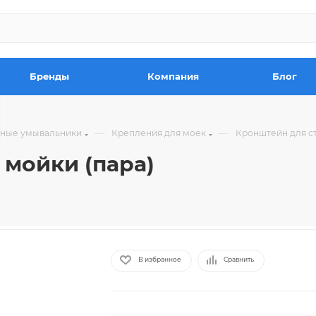
Бренды
Компания
Блог
—
—
чные умывальники
Крепления для моек
Кронштейн для ст
 мойки (пара)
В избранное
Сравнить