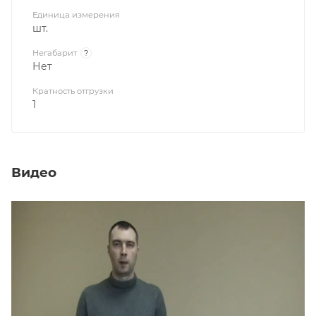
Единица измерения
шт.
Негабарит
?
Нет
Кратность отгрузки
1
Видео