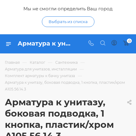
Мы не смогли определить Ваш город
Выбрать из списка
0
Арматура к унитазу, боковая подводка, 1 кнопка, пластик/хром А105.56.14.3 - купить по цене 493,27 ₽ в интернет-магазине Гидропромтехника с доставкой в Курске
—
—
—
Главная
Каталог
Сантехника
—
Арматура для унитазов, инсталляции
—
Комплект арматуры к бачку унитаза
Арматура к унитазу, боковая подводка, 1 кнопка, пластик/хром
А105.56.14.3
Арматура к унитазу,
боковая подводка, 1
кнопка, пластик/хром
А105.56.14.3