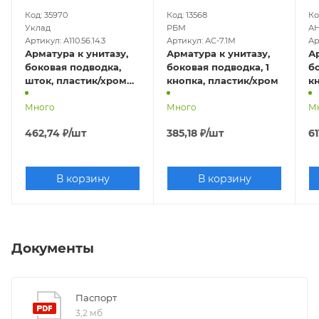
Код: 35970
Код: 13568
Ко
Уклад
РБМ
АН
Артикул: А110.56.14.3
Артикул: АС-7.1М
Ар
Арматура к унитазу,
Арматура к унитазу,
А
боковая подводка,
боковая подводка, 1
б
шток, пластик/хром
кнопка, пластик/хром
к
А110.56.14.3
Много
Много
М
462,74
₽
/шт
385,18
₽
/шт
61
В корзину
В корзину
Документы
Паспорт
3,2 мб