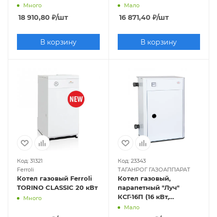
сгорания)
сгорания)
Много
Мало
18 910,80
₽
/шт
16 871,40
₽
/шт
В корзину
В корзину
Код: 31321
Код: 23343
Ferroli
ТАГАНРОГ ГАЗОАППАРАТ
Котел газовый Ferroli
Котел газовый,
TORINO CLASSIC 20 кВт
парапетный "Луч"
КСГ-16П (16 кВт,
Много
одноконтурный,
Мало
закрытая камера),