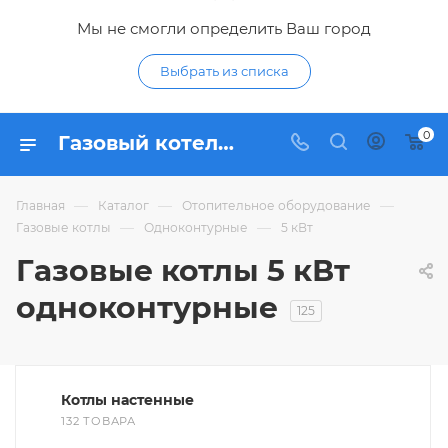
Мы не смогли определить Ваш город
Выбрать из списка
0
Газовый котел 5 квт одноконтурный - купить одноконтурные газовые котлы 5 кВт по низким ценам в интернет-магазине Гидропромтехника в Курске
—
—
—
Главная
Каталог
Отопительное оборудование
—
—
Газовые котлы
Одноконтурные
5 кВт
Газовые котлы 5 кВт
одноконтурные
125
Котлы настенные
132 ТОВАРА