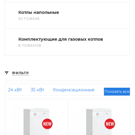
Котлы напольные
93 ТОВАРА
Комплектующие для газовых котлов
8 ТОВАРОВ
ФИЛЬТР
24 кВт
35 кВт
Конденсационные
30 кВт
Показать все
20 кВт
32 кВт
С закрытой камерой
сгорания
Российские
12 кВт
С бойлером
косвенного нагрева
Турбированные
10
кВт
40 кВт
28 кВт
18 кВт
Энергонезависимые
16 кВт
14 кВт
С