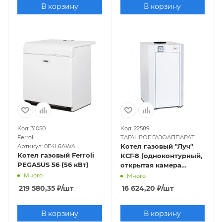
В корзину
В корзину
Код: 31050
Код: 22589
Ferroli
ТАГАНРОГ ГАЗОАППАРАТ
Котел газовый "Луч"
Артикул: 0E4L6AWA
Котел газовый Ferroli
КСГ-8 (одноконтурный,
PEGASUS 56 (56 кВт)
открытая камера
сгорания)
Много
Много
219 580,35
₽
/шт
16 624,20
₽
/шт
В корзину
В корзину