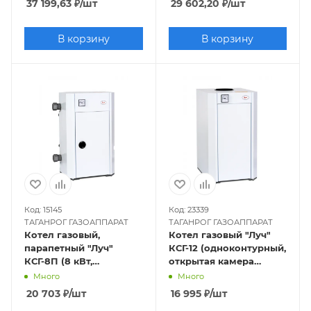
37 199,63
₽
/шт
29 602,20
₽
/шт
труба отдельно
В корзину
В корзину
Код: 15145
Код: 23339
ТАГАНРОГ ГАЗОАППАРАТ
ТАГАНРОГ ГАЗОАППАРАТ
Котел газовый,
Котел газовый "Луч"
парапетный "Луч"
КСГ-12 (одноконтурный,
КСГ-8П (8 кВт,
открытая камера
одноконтурный,
сгорания)
Много
Много
закрытая камера),
20 703
₽
/шт
16 995
₽
/шт
труба отдельно