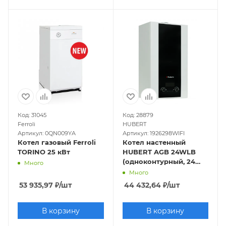
Код: 31045
Код: 28879
Ferroli
HUBERT
Артикул: 0QN009YA
Артикул: 1926298WIFI
Котел газовый Ferroli
Котел настенный
TORINO 25 кВт
HUBERT AGB 24WLB
(одноконтурный, 24
Много
кВт, закрытая
Много
камера)+датчик NTС,
53 935,97
₽
/шт
44 432,64
₽
/шт
Wi-Fi
В корзину
В корзину