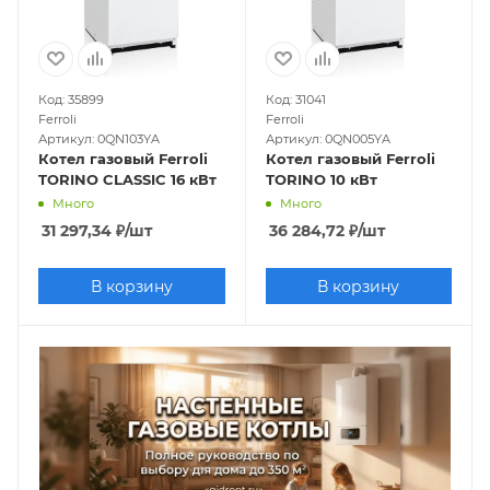
трехходовым клапаном
5 кВт
8 кВт
9
кВт
С открытой камерой сгорания
6 кВт
50
кв м
Код: 35899
Код: 31041
Ferroli
Ferroli
Артикул: 0QN103YA
Артикул: 0QN005YA
Котел газовый Ferroli
Котел газовый Ferroli
TORINO CLASSIC 16 кВт
TORINO 10 кВт
Много
Много
31 297,34
₽
/шт
36 284,72
₽
/шт
В корзину
В корзину