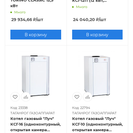
TORINO CLASSIC 12,5
КСГ-12П (12 кВт,
кВт
одноконтурный,
Много
закрытая камера),
Много
труба отдельно
29 934,66
₽
/шт
24 040,20
₽
/шт
В корзину
В корзину
Код: 23338
Код: 22794
ТАГАНРОГ ГАЗОАППАРАТ
ТАГАНРОГ ГАЗОАППАРАТ
Котел газовый "Луч"
Котел газовый "Луч"
КСГ-16 (одноконтурный,
КСГ-10 (одноконтурный,
открытая камера
открытая камера