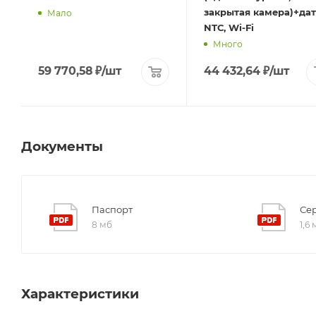
закрытая камера)+да
Мало
NTС, Wi-Fi
Много
59 770,58
₽
/шт
44 432,64
₽
/шт
Документы
Паспорт
Се
8 мб
1,6
Характеристики