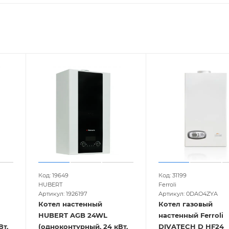
Код: 19649
Код: 31199
HUBERT
Ferroli
Артикул: 1926197
Артикул: 0DAO4ZYA
Котел настенный
Котел газовый
HUBERT AGB 24WL
настенный Ferroli
Вт,
(одноконтурный, 24 кВт,
DIVATECH D HF24