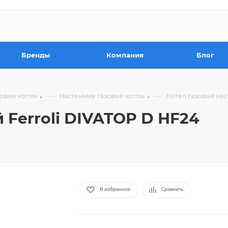
Бренды
Компания
Блог
—
—
зовые котлы
Настенные газовые котлы
Котел газовый нас
 Ferroli DIVATOP D HF24
В избранное
Сравнить