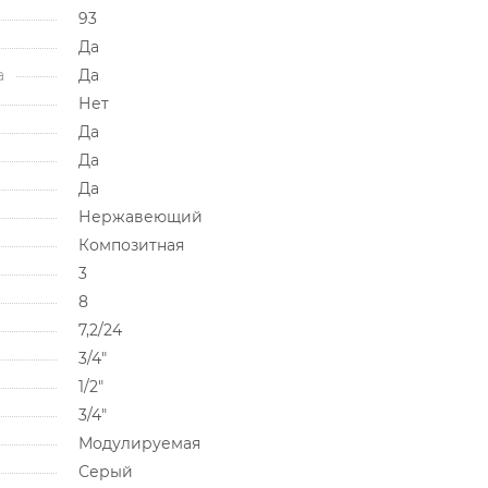
93
Да
а
Да
Нет
Да
Да
Да
Нержавеющий
Композитная
3
8
7,2/24
3/4"
1/2"
3/4"
Модулируемая
Серый