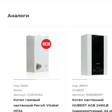
Аналоги
Код: 32200
Код: 28879
Ferroli
HUBERT
Артикул: GCBY6K6A
Артикул: 1926298WIFI
Котел газовый
Котел настенный
настенный Ferroli Vitabel
HUBERT AGB 24WLB
HF24
(одноконтурный, 24 к