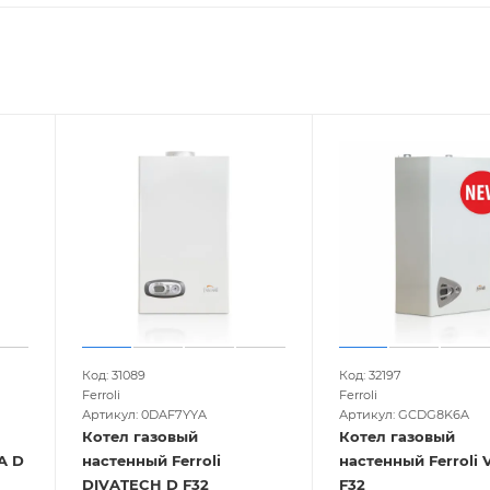
Код: 31089
Код: 32197
Ferroli
Ferroli
Артикул: 0DAF7YYA
Артикул: GCDG8K6A
Котел газовый
Котел газовый
A D
настенный Ferroli
настенный Ferroli V
DIVATECH D F32
F32