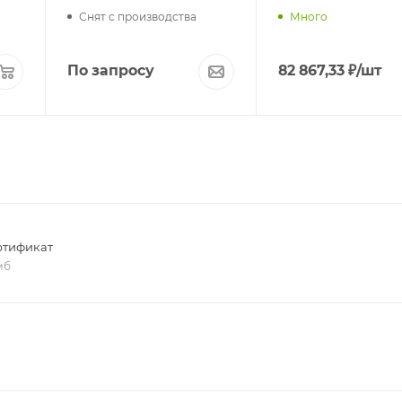
Снят с производства
Много
По запросу
82 867,33
₽
/шт
ртификат
 мб