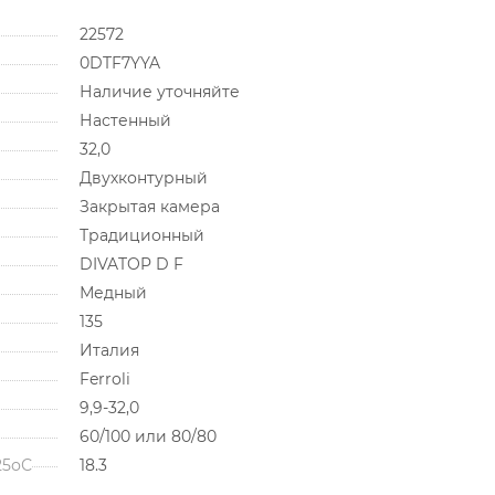
22572
0DTF7YYA
Наличие уточняйте
Настенный
32,0
Двухконтурный
Закрытая камера
Традиционный
DIVATOP D F
Медный
135
Италия
Ferroli
9,9-32,0
60/100 или 80/80
25оС
18.3