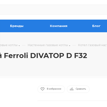
Бренды
Компания
Блог
—
—
зовые котлы
Настенные газовые котлы
Котел газовый нас
Ferroli DIVATOP D F32
В избранное
Сравнить