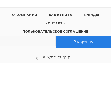
О КОМПАНИИ
КАК КУПИТЬ
БРЕНДЫ
КОНТАКТЫ
ПОЛЬЗОВАТЕЛЬСКОЕ СОГЛАШЕНИЕ
ПОЛИТИКА КОНФИДЕНЦИАЛЬНОСТИ
В корзину
8 (4712) 23-91-11
call@gidropt.ru
Курск, ул. Энгельса, 171б
Подписаться на рассылку
СОГЛАШЕНИЕ НА ОБРАБОТКУ ПЕРСОНАЛЬНЫХ ДАННЫХ