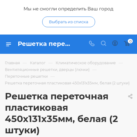
Мы не смогли определить Ваш город
Выбрать из списка
0
Решетка переточная пластиковая 450х131х35мм, белая (2 штуки) - купить по цене 317,75 ₽ в интернет-магазине Гидропромтехника с доставкой в Курске
—
—
—
Главная
Каталог
Климатическое оборудование
—
Вентиляционные решетки, дверцы (лючки)
—
Переточные решетки
Решетка переточная пластиковая 450х131х35мм, белая (2 штуки)
Решетка переточная
пластиковая
450х131х35мм, белая (2
штуки)