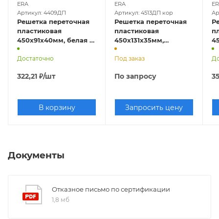
ERA
ERA
E
Артикул: 4409ДП
Артикул: 4513ДП кор
Ар
Решетка переточная
Решетка переточная
Р
пластиковая
пластиковая
п
450х91х40мм, белая (2
450х131х35мм,
4
штуки)
коричневая (2 штуки)
к
Достаточно
Под заказ
До
322,21
₽
/шт
По запросу
3
В корзину
Запросить цену
Документы
Отказное письмо по сертификации
1,8 мб