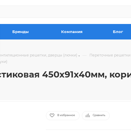
Бренды
Компания
Блог
—
ентиляционные решетки, дверцы (лючки)
Переточные решетки
уки)
тиковая 450х91х40мм, кори
В избранное
Сравнить