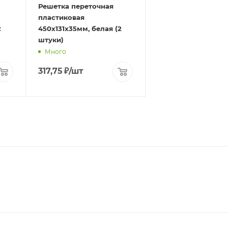
Решетка переточная
пластиковая
2
450х131х35мм, белая (2
штуки)
Много
317,75
₽
/шт