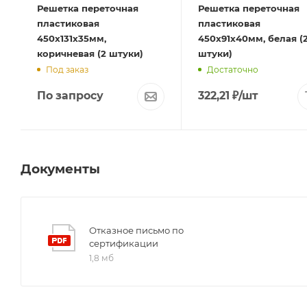
Решетка переточная
Решетка переточная
пластиковая
пластиковая
450х131х35мм,
450х91х40мм, белая (
коричневая (2 штуки)
штуки)
Под заказ
Достаточно
По запросу
322,21
₽
/шт
Документы
Отказное письмо по
сертификации
1,8 мб