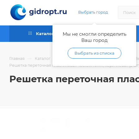
Выбрать город
Каталог
Мы не смогли определить
Как купить
Ваш город
Выбрать из списка
—
—
—
Главная
Каталог
Климатическое оборудование
В
Решетка переточная пластиковая 450х91х40мм, коричневая (2 шт
Решетка переточная плас