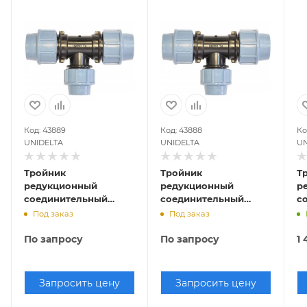
Код: 43889
Код: 43888
Ко
UNIDELTA
UNIDELTA
UN
Тройник
Тройник
Т
редукционный
редукционный
р
соединительный
соединительный
с
разъемный 63х32х63,
разъемный 63х25х63,
р
Под заказ
Под заказ
Р-16 (ПНД,
Р-16 (ПНД,
Р-
Компрессия)
Компрессия)
К
По запросу
По запросу
1 
Запросить цену
Запросить цену