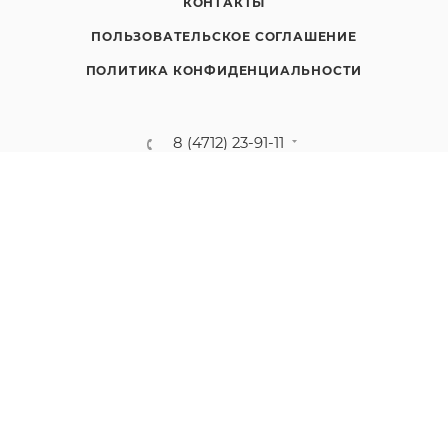
КОНТАКТЫ
ПОЛЬЗОВАТЕЛЬСКОЕ СОГЛАШЕНИЕ
ПОЛИТИКА КОНФИДЕНЦИАЛЬНОСТИ
8 (4712) 23-91-11
call@gidropt.ru
Курск, ул. Энгельса, 171б
Подписаться на рассылку
СОГЛАШЕНИЕ НА ОБРАБОТКУ ПЕРСОНАЛЬНЫХ ДАННЫХ
2008 - 2026 © Интернет-магазин gidropt.ru
Сайт разработан
компанией:
Нетекс