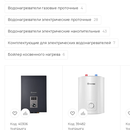
Водонагреватели газовые проточные
4
Водонагреватели электрические проточные
28
Водонагреватели электрические накопительные
43
Комплектующие для электрических водонагревателей
7
Бойлер косвенного нагрева
6
Код: 40306
Код: 39482
Ко
THERMEX
THERMEX
T