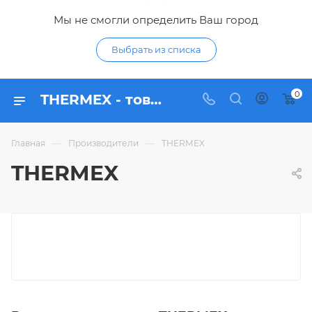
Мы не смогли определить Ваш город
Выбрать из списка
0
THERMEX - товары бренда в интернет-магазине Гидропромтехника
—
—
Главная
Производители
THERMEX
THERMEX