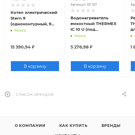
Артикул: 151 157
Ар
Котел электрический
Водонагреватель
Р
Stern 9
емкостный THERMEX
T
(одноконтурный, 9
IC 10 U (под
д
кВт, 220/380В)
Много
раковиной) (1,5 кВт)
в
Много
15 390,94
₽
5 276,98
₽
1 
В корзину
В корзину
СПИСОК БРЕНДОВ
О КОМПАНИИ
КАК КУПИТЬ
БРЕНДЫ