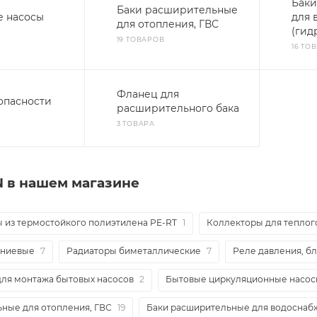
Баки
Баки расширительные
 насосы
для 
для отопления, ГВС
(гид
19 ТОВАРОВ
16 ТО
Фланец для
опасности
расширительного бака
3 ТОВАРА
 в нашем магазине
 из термостойкого полиэтилена PE-RT
1
Коллекторы для теплог
иниевые
7
Радиаторы биметаллические
7
Реле давления, б
ля монтажа бытовых насосов
2
Бытовые циркуляционные насо
ные для отопления, ГВС
19
Баки расширительные для водоснаб