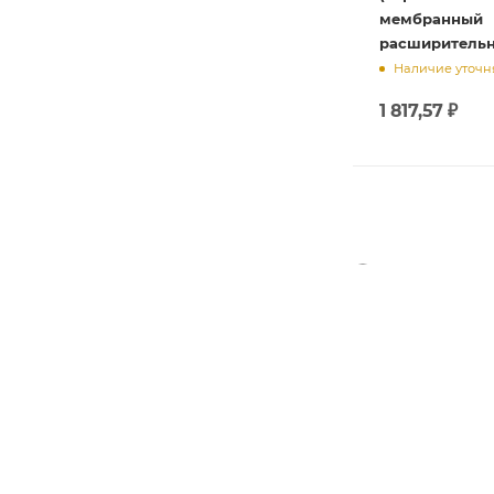
мембранный
расширительн
Наличие уточн
1 817,57
₽
СПИСОК БРЕН
О КОМПАНИИ
КАК КУПИТЬ
БРЕНДЫ