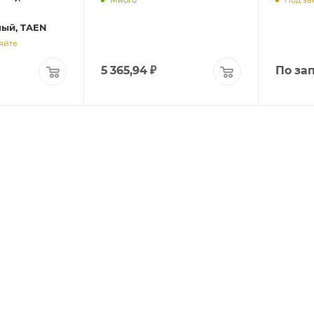
Много
Под за
ый, TAEN
яйте
5 365,94
₽
По за
ДОВ
8 (4712) 23-91-11