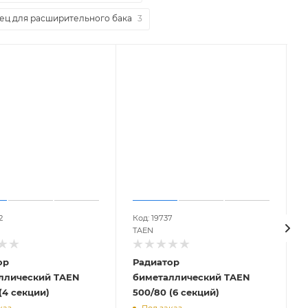
ец для расширительного бака
3
2
Код: 19737
К
TAEN
ор
Радиатор
ллический TAEN
биметаллический TAEN
(4 секции)
500/80 (6 секций)