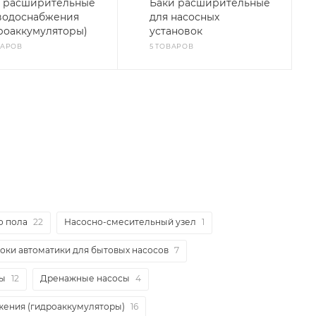
 расширительные
Баки расширительные
водоснабжения
для насосных
роаккумуляторы)
установок
ВАРОВ
5 ТОВАРОВ
о пола
22
Насосно-смесительный узел
1
локи автоматики для бытовых насосов
7
сы
12
Дренажные насосы
4
жения (гидроаккумуляторы)
16