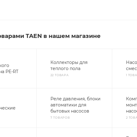
оварами TAEN в нашем магазине
Коллекторы для
Насо
кого
теплого пола
смес
на PE-RT
22 ТОВАРА
1 ТОВ
Реле давления, блоки
Ком
автоматики для
монт
ческие
бытовых насосов
насо
7 ТОВАРОВ
2 ТОВ