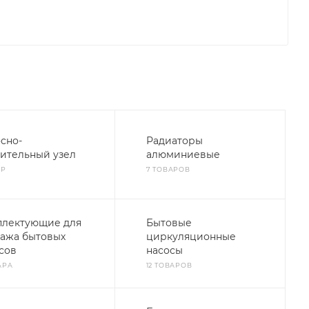
сно-
Радиаторы
ительный узел
алюминиевые
АР
7 ТОВАРОВ
плектующие для
Бытовые
ажа бытовых
циркуляционные
сов
насосы
АРА
12 ТОВАРОВ