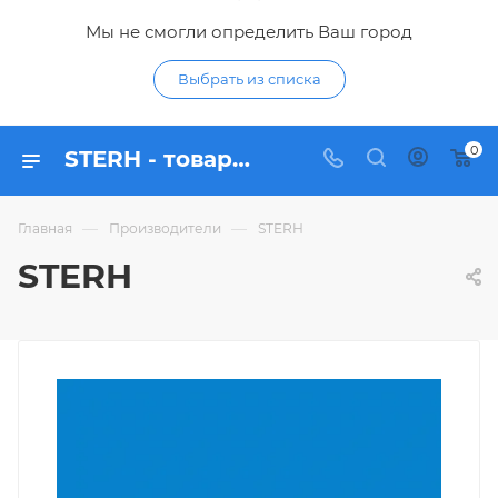
Мы не смогли определить Ваш город
Выбрать из списка
0
STERH - товары бренда в интернет-магазине Гидропромтехника
—
—
Главная
Производители
STERH
STERH