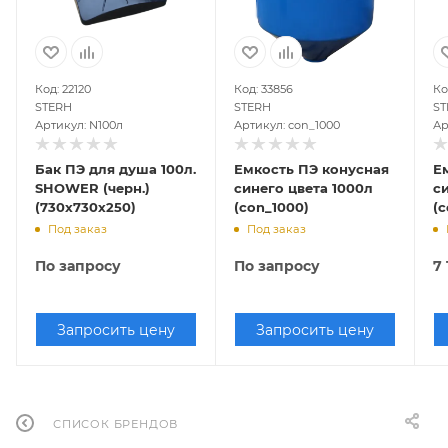
Код: 22120
Код: 33856
Ко
STERH
STERH
ST
Артикул: N100л
Артикул: con_1000
Ар
Бак ПЭ для душа 100л.
Емкость ПЭ конусная
Е
SHOWER (черн.)
синего цвета 1000л
с
(730х730х250)
(con_1000)
(
Под заказ
Под заказ
По запросу
По запросу
7 
Запросить цену
Запросить цену
СПИСОК БРЕНДОВ