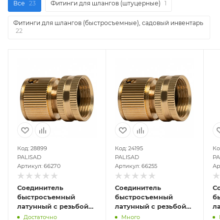
Все
23
Фитинги для шлангов (штуцерные)
1
Фитинги для шлангов (быстросъемные), садовый инвентарь
22
Код: 28899
Код: 24195
Ко
PALISAD
PALISAD
PA
Артикул: 66270
Артикул: 66255
Ар
Соединитель
Соединитель
С
быстросъемный
быстросъемный
б
латунный с резьбой
латунный с резьбой
л
ВР 1/2"
ВР 3/4"
1/
Достаточно
Много