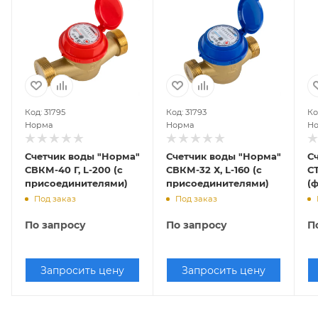
Код: 31795
Код: 31793
Ко
Норма
Норма
Н
Счетчик воды "Норма"
Счетчик воды "Норма"
С
СВКМ-40 Г, L-200 (с
СВКМ-32 Х, L-160 (с
СТ
присоединителями)
присоединителями)
(
п
Под заказ
Под заказ
По запросу
По запросу
П
Запросить цену
Запросить цену