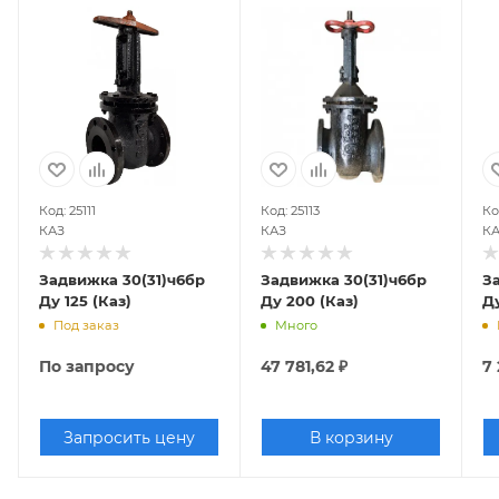
Код: 25111
Код: 25113
Ко
КАЗ
КАЗ
К
Задвижка 30(31)ч6бр
Задвижка 30(31)ч6бр
З
Ду 125 (Каз)
Ду 200 (Каз)
Ду
Под заказ
Много
По запросу
47 781,62
₽
7
Запросить цену
В корзину