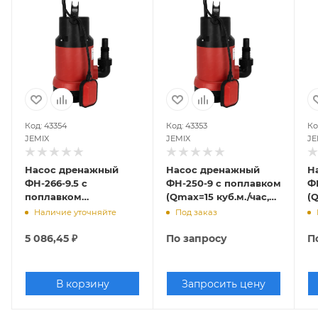
Код: 43354
Код: 43353
Ко
JEMIX
JEMIX
JE
Насос дренажный
Насос дренажный
Н
ФН-266-9.5 с
ФН-250-9 с поплавком
Ф
поплавком
(Qmax=15 куб.м./час,
(Q
(Qmax=15.96 куб.м./
Hmax=9 м., 900 Вт,
Hm
Наличие уточняйте
Под заказ
час, Hmax=9.5 м., 1100
кабель 8 м.)
ка
Вт, кабель 8 м.)
5 086,45
₽
По запросу
П
В корзину
Запросить цену